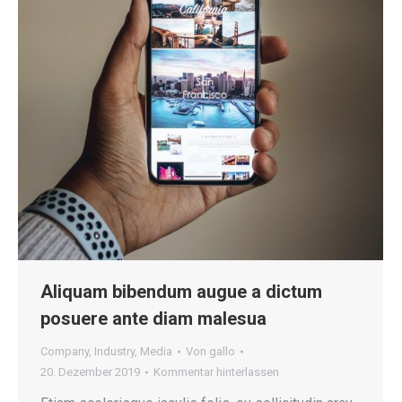
Aliquam bibendum augue a dictum
posuere ante diam malesua
Company
,
Industry
,
Media
Von
gallo
20. Dezember 2019
Kommentar hinterlassen