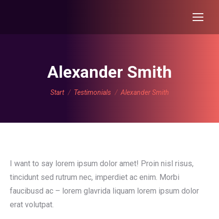
Alexander Smith
Sie befinden sich hier:
Start
Testimonials
Alexander Smith
I want to say lorem ipsum dolor amet! Proin nisl risus,
tincidunt sed rutrum nec, imperdiet ac enim. Morbi
faucibusd ac – lorem glavrida liquam lorem ipsum dolor
erat volutpat.