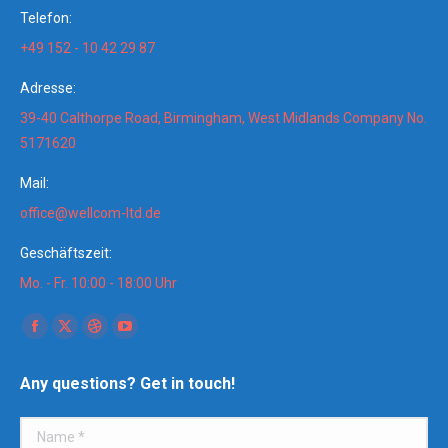
Telefon:
+49 152 - 10 42 29 87
Adresse:
39-40 Calthorpe Road, Birmingham, West Midlands Company No.
5171620
Mail:
office@wellcom-ltd.de
Geschäftszeit:
Mo. - Fr. 10:00 - 18:00 Uhr
Finden Sie uns auf:
Facebook
X
Dribbble
YouTube
page
page
page
page
Any questions? Get in touch!
opens
opens
opens
opens
in
in
in
in
Name *
new
new
new
new